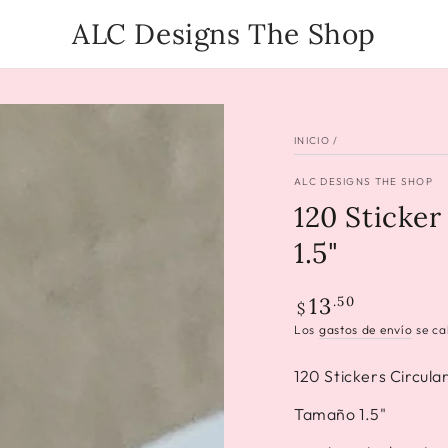
ALC Designs The Shop
INICIO
/
ALC DESIGNS THE SHOP
120 Sticke
1.5"
Precio
13
.50
$
regular
Los
gastos de envío
se ca
120 Stickers Circula
Tamaño 1.5"