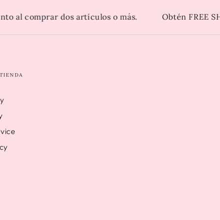
al comprar dos artículos o más.
Obtén FREE SHIP
 TIENDA
cy
y
vice
icy