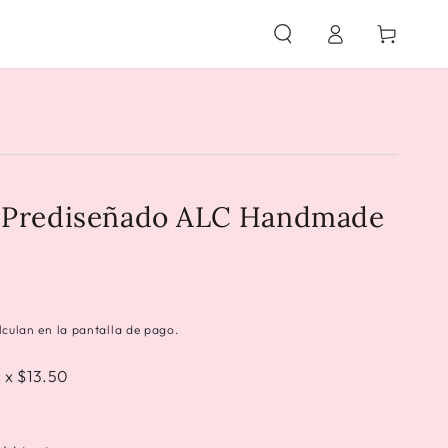
Iniciar
Carrito
sesión
r Prediseñado ALC Handmade
lculan en la pantalla de pago.
r x $13.50