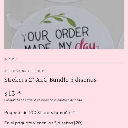
INICIO
/
ALC DESIGNS THE SHOP
Stickers 2" ALC Bundle 5 diseños
Precio
15
.50
$
regular
Los
gastos de envío
se calculan en la pantalla de pago.
Paquete de 100 Stickers tamaño 2"
En el paquete vienen los 5 diseños [20]