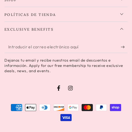
POLÍTICAS DE TIENDA
EXCLUSIVE BENEFITS
Introducir
el
Dejanos tu email y recibe nuestros email de descuentos e
correo
información. Apply for our free membership to receive exclusive
deals, news, and events.
electrónico
aquí
Facebook
Instagram
Métodos
de
pago